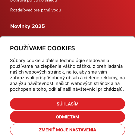
Rozdeľovač pre pitnú vodu
Novinky 2025
Schodiskové rozdeľovače
POUŽÍVAME COOKIES
Dynamické termostatické ventily
Súbory cookie a ďalšie technológie sledovania
používame na zlepšenie vášho zážitku z prehliadania
našich webových stránok, na to, aby sme vám
zobrazovali prispôsobený obsah a cielené reklamy, na
Domov
Produkty
analýzu návštevnosti našich webových stránok a na
pochopenie toho, odkiaľ naši návštevníci prichádzajú.
Aktuality
Odber šikovné tipy
Kalkulačky
Cenníky
SÚHLASÍM
Na stiahnutie
Referencie
ODMIETAM
O nás
Kontakt
ZMENIŤ MOJE NASTAVENIA
Nastavenie cookies