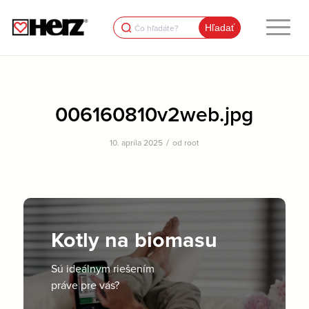
Search
for:
006160810v2web.jpg
/
10. apríla 2025
od
root
Kotly na biomasu
Sú ideálnym riešením
práve pre vás?