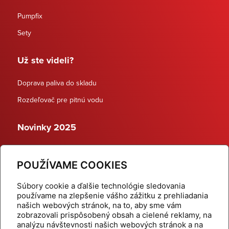
Pumpfix
Sety
Už ste videli?
Doprava paliva do skladu
Rozdeľovač pre pitnú vodu
Novinky 2025
Schodiskové rozdeľovače
POUŽÍVAME COOKIES
Dynamické termostatické ventily
Súbory cookie a ďalšie technológie sledovania
používame na zlepšenie vášho zážitku z prehliadania
našich webových stránok, na to, aby sme vám
zobrazovali prispôsobený obsah a cielené reklamy, na
Domov
Produkty
analýzu návštevnosti našich webových stránok a na