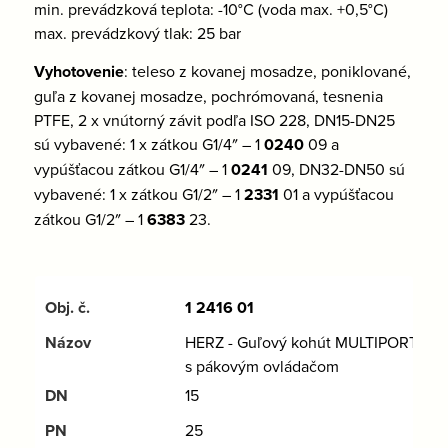
min. prevádzková teplota: -10°C (voda max. +0,5°C)
max. prevádzkový tlak: 25 bar
Vyhotovenie
: teleso z kovanej mosadze, poniklované,
guľa z kovanej mosadze, pochrómovaná, tesnenia
PTFE, 2 x vnútorný závit podľa ISO 228, DN15-DN25
sú vybavené: 1 x zátkou G1/4″ – 1
0240
09 a
vypúšťacou zátkou G1/4″ – 1
0241
09, DN32-DN50 sú
vybavené: 1 x zátkou G1/2″ – 1
2331
01 a vypúšťacou
zátkou G1/2″ – 1
6383
23.
1 2416 01
HERZ - Guľový kohút MULTIPORT
s pákovým ovládačom
15
25