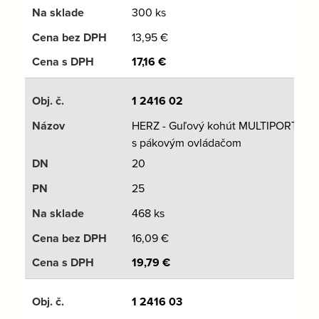
300 ks
13,95
€
17,16
€
1 2416 02
HERZ - Guľový kohút MULTIPORT
s pákovým ovládačom
20
25
468 ks
16,09
€
19,79
€
1 2416 03