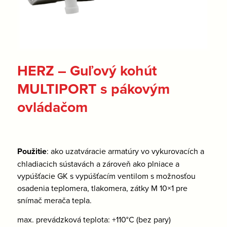
HERZ – Guľový kohút
MULTIPORT s pákovým
ovládačom
Použitie
: ako uzatváracie armatúry vo vykurovacích a
chladiacich sústavách a zároveň ako plniace a
vypúšťacie GK s vypúšťacím ventilom s možnosťou
osadenia teplomera, tlakomera, zátky M 10×1 pre
snímač merača tepla.
max. prevádzková teplota: +110°C (bez pary)