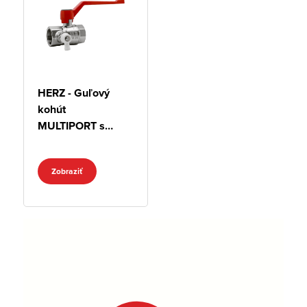
HERZ - Guľový
kohút
MULTIPORT s
pákovým
ovládačom
Zobraziť