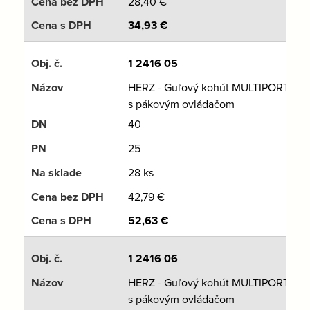
28,40
€
34,93
€
1 2416 05
HERZ - Guľový kohút MULTIPORT
s pákovým ovládačom
40
25
28 ks
42,79
€
52,63
€
1 2416 06
HERZ - Guľový kohút MULTIPORT
s pákovým ovládačom