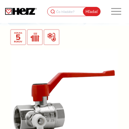
Search
for: