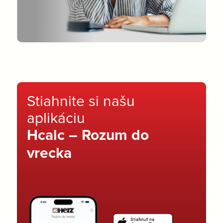
Stiahnite si našu
aplikáciu
Hcalc – Rozum do
vrecka