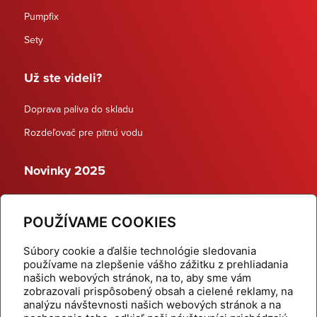
Pumpfix
Sety
Už ste videli?
Doprava paliva do skladu
Rozdeľovač pre pitnú vodu
Novinky 2025
Schodiskové rozdeľovače
POUŽÍVAME COOKIES
Dynamické termostatické ventily
Súbory cookie a ďalšie technológie sledovania
používame na zlepšenie vášho zážitku z prehliadania
našich webových stránok, na to, aby sme vám
zobrazovali prispôsobený obsah a cielené reklamy, na
Domov
Produkty
analýzu návštevnosti našich webových stránok a na